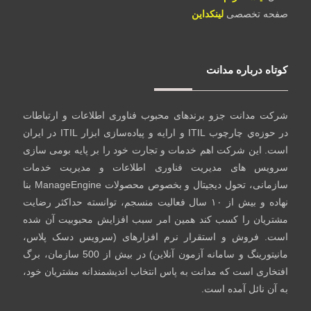
صفحه تخصصی
لینکداین
کوتاه درباره مدانت
شرکت مدانت جزو برندهای محبوب فناوری اطلاعات و ارتباطات
در حوزه‌ي چارچوب ITIL و ارایه و پیاده‌سازی ابزار ITIL در ایران
است. این شرکت اهم خدمات و تجارت خود را بر پایه بومی سازی
سرویس های مدیریت فناوری اطلاعات و مدیریت خدمات
سازمانی، تحول دیجیتال و بخصوص محصولات ManageEngine بنا
نهاده و بیش از ۱۰ سال فعالیت منسجم، توانسته حداکثر رضایت
مشتریان را کسب کند همین امر سبب افزایش محبوبیت آن شده
است. فروش و استقرار نرم افزارهای (سرویس دسک پلاس،
مانیتورینگ و سامانه آزمون آنلاین) در بیش از 500 سازمان، برگ
افتخاری است که مدانت به پاس انتخاب اندیشمندانه مشتریان خود،
به آن نائل آمده است.