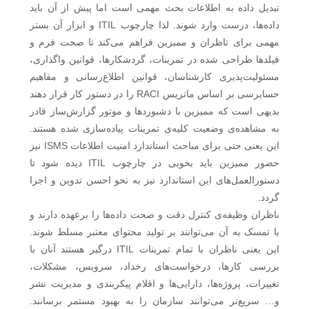
تبدیل داده به اطلاعات بحث مهمی است اما پیش از آن باید
داده‌ها، درست وارد شوند. لذا چارچوب ITIL و ابزار آن بستر
مهمی برای ناظران و ممیزین فراهم می‌کند تا صحت فرم و
فیلدها طراحی شده در تمرینات، گردشکارها، قوانین واگذاری،
مسئولیت‌پذیری کارشناسان، قوانین اطلاع‌رسانی و مفاهیم
حسابرسی بر اساس ماتریس RACI را در دستور کار قرار دهند
بدیهی است که ممیزین با دشبوردها و موتور گزارش‌ساز قادر
به مشاهده‌ی وضعیت کلیه‌ی تمرینات پیاده‌سازی شده هستند.
این یعنی حتی برای مباحث استاندارد امنیت اطلاعات ISMS نیز
حضور ممیزین باید بخوبی در چارچوب ITIL دیده شود تا
دستورالعمل‌های این استاندارد نیز به نحو احسن تدوین و اجرا
گردد.
ناظران وظیفه‌ی کنترل دقت و صحت داده‌ها را برعهده دارند و
با تمسک به آن می‌توانند بر تولید محتوای معتبر مسلط شوند.
این یعنی ناظران با تمام تمرینات ITIL درگیر هستند آنان با
بررسی کارها، درخواست‌های رخداد، سرویس، مشکلات،
تغییرات، پروژه‌ها، دارایی‌ها و اقلام پیکربندی و مدیریت نشر
و… سریع‌تر می‌توانند سازمان را به بهبود مستمر برسانند.