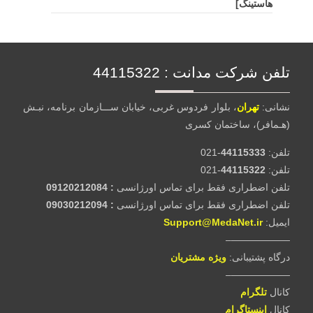
هاستینگ]
تلفن شرکت مدانت :‌ 44115322
نشانی:
تهران
، بلوار فردوس غربی، خیابان ســـازمان برنامه، نبـش
(هـمافر)، ساختمان کسری
تلفن:‌
44115333
-021
تلفن:‌
44115322
-021
تلفن اضطراری فقط برای تماس اورژانسی
: 09120212084
تلفن اضطراری فقط برای تماس اورژانسی
: 09030212094
ایمیل:
Support@MedaNet.ir
——————–
درگاه پشتیبانی:
ويژه مشتریان
——————–
کانال
تلگرام
کانال
اینستاگرام