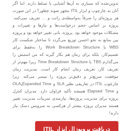
تدوین‌شده که بسیاری به آن‌ها آشنایی یا تسلط دارند. اما اگر
آنان به چارچوب و ابزار ITIL مجهز شوند چطور؟ در این صورت
هر پروژه‌ای را صرفاً به‌واسطه‌ی رانت و … تعریف نمی‌کنند.
پروژه بر اساس حجم درخواست‌ها و نیازها و تغییرات و
مشکلات موجود خواهد بود. پروژه، بانی تغییر خواهد بود و پروژه
بین منابع به نحو احسن توزیع می‌گردد تا ساختار شکست کار
WBS یا Work Breakdown Structure را نه‌فقط برای
تقسیم‌کار، بلکه برای زمان هم بکار گیرند که من اسمش را
می‌گذارم TBS یا Time Breakdown Structure زیرا مهم‌تر از
تعریف کار، تعریف زمان انجام کار است. مدیریت زمان
موفقیت سریع‌تر و دقیق‌تر پروژه را میسر می‌کند. زیرا
چارچوب ITIL در تعاریفی نظیر SLA و OLA،ٍExpanded Time
و Elapsed Time همیشه تأکید فراوان دارد. مدیران کنترل
پروژه برای مدیریت پروژه‌ها، نیازمندی تمرینات مدیریت تغییر
هستند مدیران پروژه بیشتر از هرکسی به سرویس دسک نیاز
دارند!
دریافت پروپوزال ابزار ITIL