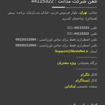
تلفن شرکت مدانت :‌ 44115322
نشانی:
تهران
، بلوار فردوس غربی، خیابان ســـازمان برنامه، نبـش
(هـمافر)، ساختمان کسری
تلفن:‌
44115333
-021
تلفن:‌
44115322
-021
تلفن اضطراری فقط برای تماس اورژانسی
: 09120212084
تلفن اضطراری فقط برای تماس اورژانسی
: 09030212094
ایمیل:
Support@MedaNet.ir
——————–
درگاه پشتیبانی:
ويژه مشتریان
——————–
کانال
تلگرام
کانال
اینستاگرام
صفحه تخصصی
لینکداین