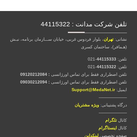
تلفن شرکت مدانت :‌ 44115322
نشانی:
تهران
، بلوار فردوس غربی، خیابان ســـازمان برنامه، نبـش
(هـمافر)، ساختمان کسری
تلفن:‌
44115333
-021
تلفن:‌
44115322
-021
تلفن اضطراری فقط برای تماس اورژانسی
: 09120212084
تلفن اضطراری فقط برای تماس اورژانسی
: 09030212094
ایمیل:
Support@MedaNet.ir
——————–
درگاه پشتیبانی:
ويژه مشتریان
——————–
کانال
تلگرام
کانال
اینستاگرام
صفحه تخصصی
لینکداین